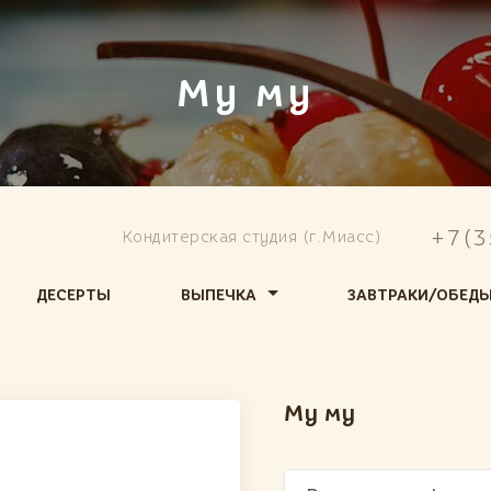
Му му
+7(3
Кондитерская студия (г.Миасс)
ДЕСЕРТЫ
ВЫПЕЧКА
ЗАВТРАКИ
/ОБЕД
Му му