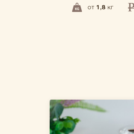
от
1,8
кг