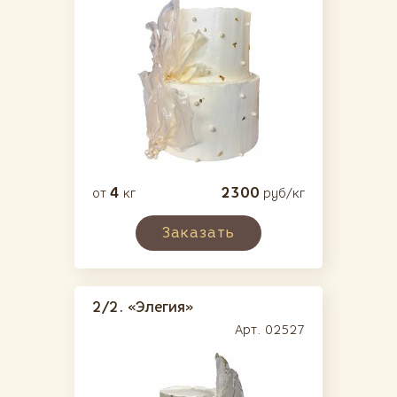
Юбилейные
Торты на подставках
Муссовые
(10)
Простые торты
(40)
Десерты
(54)
Выпечка
(38)
4
2300
от
кг
руб/кг
Завтраки/Обеды
(23)
Заказать
2/2.
«Элегия»
Арт. 02527