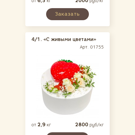
6,5
2000
от
кг
руб/кг
Заказать
4/1.
«С живыми цветами»
Арт. 01755
2,9
2800
от
кг
руб/кг