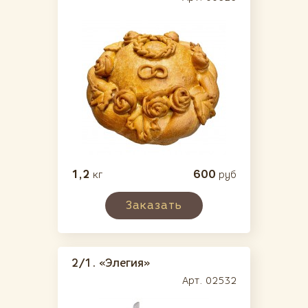
Современные
(73)
(европейские)
Детские
(136)
Поздравительные
(40)
1,2
600
кг
руб
Праздники
(69)
Эксклюзивные
(67)
Заказать
Свадебные
(33)
2/1.
«Элегия»
Особые
Арт. 02532
Классические