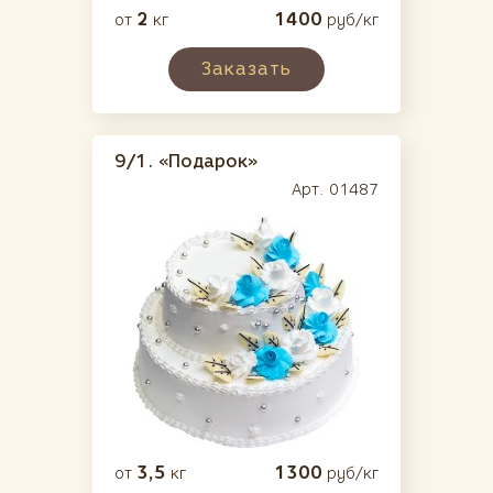
2
1400
от
кг
руб/кг
Заказать
9/1.
«Подарок»
Арт. 01487
3,5
1300
от
кг
руб/кг