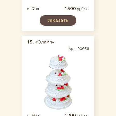
2
1500
от
кг
руб/кг
Заказать
15.
«Олимп»
Арт. 00636
8
1200
от
кг
руб/кг