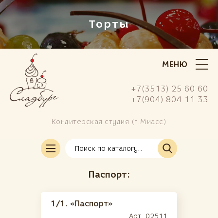
Торты
МЕНЮ
+7(3513) 25 60 60
+7(904) 804 11 33
Кондитерская студия (г.Миасс)
Современные
(73)
(европейские)
Заказать свой торт
Детские
(136)
Паспорт:
Мультяшки
Даты
1/1.
«Паспорт»
Арт. 02511