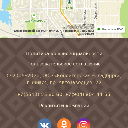
Работает на API 2ГИС
Лицензионное соглашение
Открыть в 2ГИС
Для корректной работы Raster JS API нужен ключ. Помощь:
api@2gis.ru
Политика конфиденциальности
Пользовательское соглашение
© 2005-
2026
, ООО «Кондитерская «Сладбург»,
г. Миасс, пр. Автозаводцев, 22
+7(3513) 25 60 60
,
+7(904) 804 11 33
Реквизиты компании