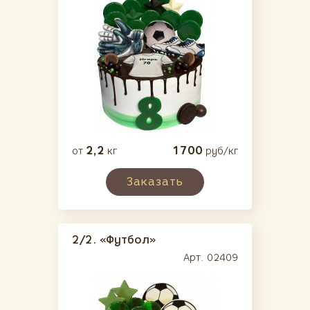
Муссовые
(10)
Простые торты
(40)
Десерты
(54)
Выпечка
(38)
Завтраки/Обеды
(23)
2,2
1700
от
кг
руб/кг
Заказать
2/2.
«Футбол»
Арт. 02409