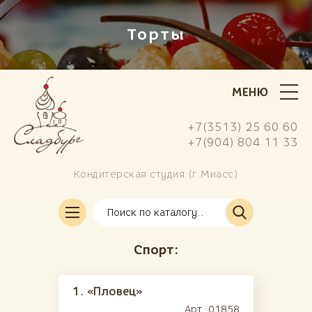
Торты
МЕНЮ
+7(3513) 25 60 60
+7(904) 804 11 33
Кондитерская студия (г.Миасс)
Заказать свой торт
Современные
(73)
Спорт:
(европейские)
Детские
(136)
1.
«Пловец»
Поздравительные
(40)
Арт. 01858