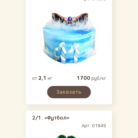
Праздники
(69)
Эксклюзивные
(67)
Мир увлечений
Спорт
Путешествия
Пикантные
2,1
1700
от
кг
руб/кг
Искусство
Заказать
Продукты
Служба и профессии
2/1.
«Футбол»
Разное
Арт. 01849
Свадебные
(33)